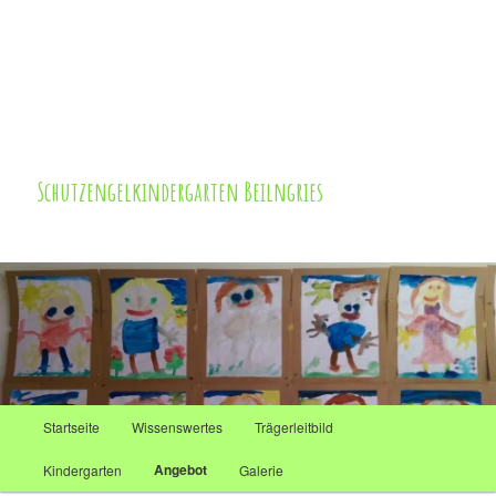
Zum
Inhalt
wechseln
Schutzengelkindergarten Beilngries
Hauptmenü
Startseite
Wissenswertes
Trägerleitbild
Angebot
Kindergarten
Galerie