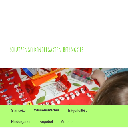
Zum
Inhalt
wechseln
Schutzengelkindergarten Beilngries
Hauptmenü
Wissenswertes
Startseite
Trägerleitbild
Kindergarten
Angebot
Galerie