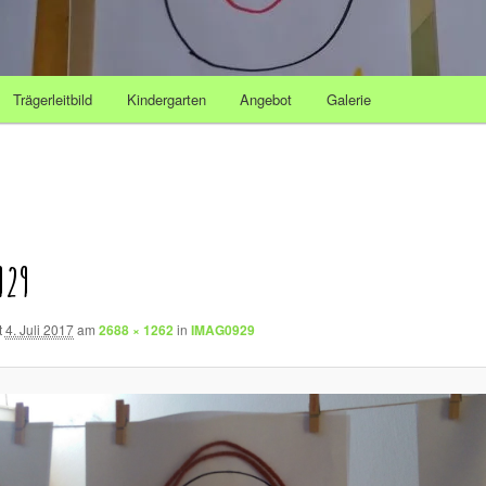
Trägerleitbild
Kindergarten
Angebot
Galerie
929
t
4. Juli 2017
am
2688 × 1262
in
IMAG0929